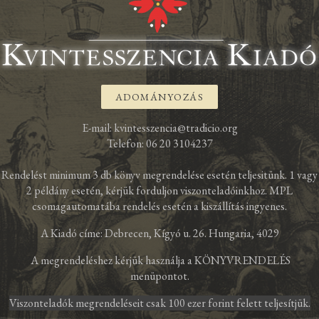
ADOMÁNYOZÁS
E-mail: kvintesszencia@tradicio.org
Telefon: 06 20 3104237
Rendelést minimum 3 db könyv megrendelése esetén teljesitünk. 1 vagy
2 példány esetén, kérjük forduljon viszonteladóinkhoz. MPL
csomagautomatába rendelés esetén a kiszállítás ingyenes.
A Kiadó címe: Debrecen, Kígyó u. 26. Hungaria, 4029
A megrendeléshez kérjük használja a KÖNYVRENDELÉS
menüpontot.
Viszonteladók megrendeléseit csak 100 ezer forint felett teljesítjük.