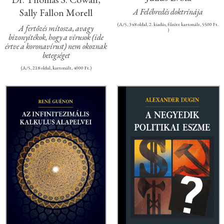
Sally Fallon Morell
A Felébredés doktrínája
(A/5, 348 oldal, 2. kiadás, fűzött kartonált, 5500 Ft.
A fertőzés mítosza​, avagy
)
bizonyítékok, hogy a vírusok (ide
értve a koronavírust) nem okoznak
betegséget
(A/5, 218 oldal, kartonált, 4000 Ft.)