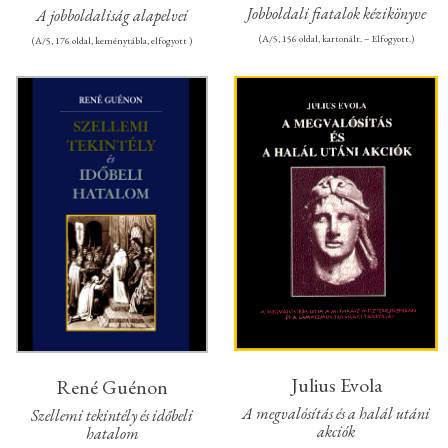
Jobboldali fiatalok kézikönyve
A jobboldaliság alapelvei
(A/5, 156 oldal, kartonált. – Elfogyott.)
(A/5, 176 oldal, keménytábla, elfogyott )
Julius Evola
René Guénon
A megvalósítás és a halál utáni
Szellemi tekintély és időbeli
akciók
hatalom