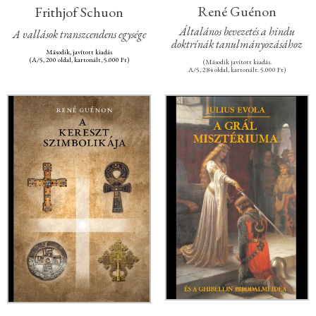
René Guénon
Frithjof Schuon
Általános bevezetés a hindu
A vallások transzcendens egysége
doktrínák tanulmányozásához
Második, javított kiadás
(A/5, 200 oldal, kartonált, 5.000 Ft)
(Második javított kiadás.
A/5, 284 oldal, kartonált. 5.000 Ft)