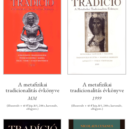
A metafizikai
A metafizikai
tradicionalitás évkönyve
tradicionalitás évkönyve
MM
1999
(Illusztrált + 40 ff kép, B/5, 288 o, kartonált,
(Illusztrált + 40 ff kép, B/5, 288 o, kartonált,
elfogyott.)
elfogyott.)