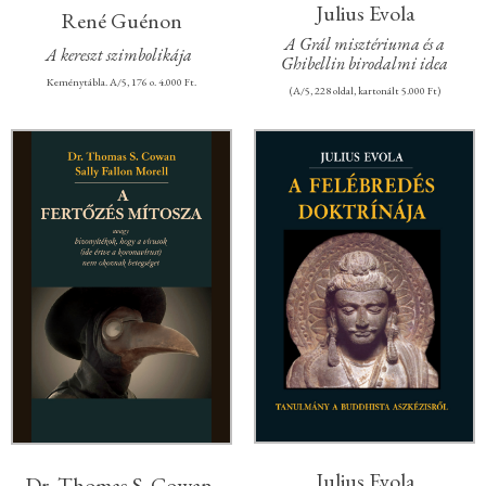
Julius Evola
René Guénon
A Grál misztériuma és a
A kereszt szimbolikája
Ghibellin birodalmi idea
Keménytábla. A/5, 176 o. 4.000 Ft.
(A/5, 228 oldal, kartonált 5.000 Ft)
Julius Evola
Dr. Thomas S. Cowan,