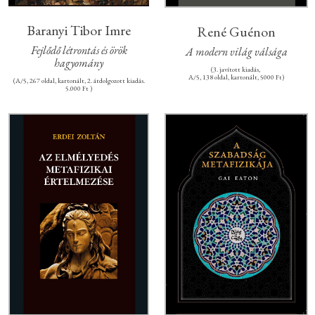
Baranyi Tibor Imre
René Guénon
Fejlődő létrontás és örök
A modern világ válsága
hagyomány
(3. javított kiadás,
A/5, 138 oldal, kartonált, 5000 Ft)
(A/5, 267 oldal, kartonált, 2. átdolgozott kiadás.
5.000 Ft )