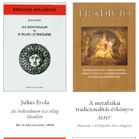
Julius Evola
A metafizikai
tradicionalitás évkönyve
Az individuum és a világ
létesülése
MMV
(Illusztrált + 30 ff kép, B/5, 260 o, elfogyott)
(B/6, 94 oldal, kartonált, 1.000 Ft)