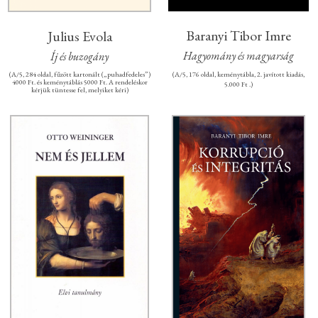
Baranyi Tibor Imre
Julius Evola
Hagyomány és magyarság
Íj és buzogány
(A/5, 284 oldal, fűzött kartonált („puhadfedeles”)
(A/5, 176 oldal, keménytábla, 2. javított kiadás,
4000 Ft. és keménytáblás 5000 Ft. A rendeléskor
5.000 Ft .)
kérjük tüntesse fel, melyiket kéri)