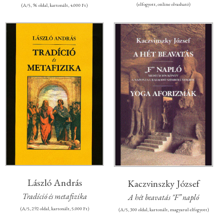
(elfogyott, online olvasható)
(A/5, 96 oldal, kartonált, 4.000 Ft)
László András
Kaczvinszky József
Tradíció és metafizika
A hét beavatás "F” napló
(A/5, 292 oldal, kartonált, 5.000 Ft)
(A/5, 300 oldal, kartonált, magyarul elfogyott)