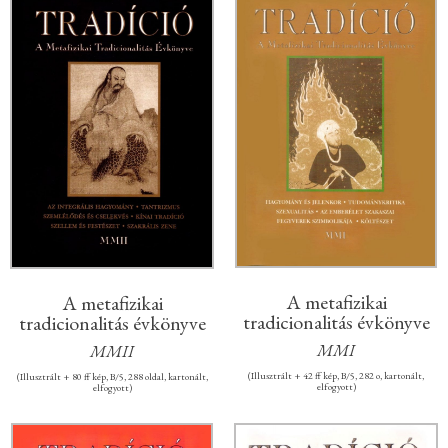
A metafizikai
A metafizikai
tradicionalitás évkönyve
tradicionalitás évkönyve
MMI
MMII
(Illusztrált + 42 ff kép, B/5, 282 o, kartonált,
(Illusztrált + 80 ff kép, B/5, 288 oldal, kartonált,
elfogyott)
elfogyott)