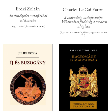
Erdei Zoltán
Charles Le Gai Eaton
Az elmélyedés metafizikai
A szabadság metafizikája
értelmezése
- Választás és felelősség a modern
világban
(A/5, 112 oldal, kartonált, 4000 Ft)
(A/5, 260. o. Kartonált, fűzött, ragasztott. 4.000
Ft.)