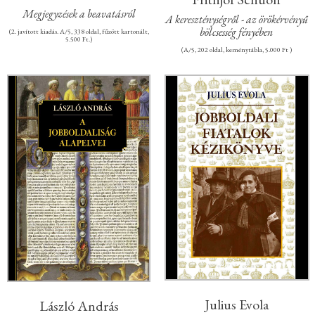
Megjegyzések a beavatásról
A kereszténységről - az örökérvényű
bölcsesség fényében
(2. javított kiadás. A/5, 338 oldal, fűzött kartonált,
5.500 Ft.)
(A/5, 202 oldal, keménytábla, 5.000 Ft )
Julius Evola
László András