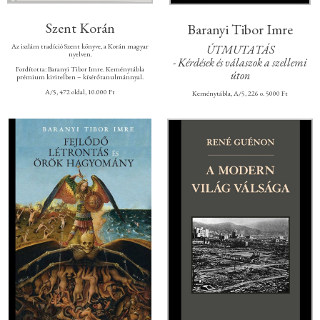
Szent Korán
Baranyi Tibor Imre
Az iszlám tradíció Szent könyve, a Korán magyar
ÚTMUTATÁS
nyelven.
- Kérdések és válaszok a szellemi
Fordította: Baranyi Tibor Imre. Keménytábla
úton
prémium kivitelben – kísérőtanulmánnyal.
A/5, 472 oldal, 10.000 Ft
Keménytábla, A/5, 226 o. 5000 Ft