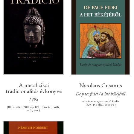
A metafizikai
Nicolaus Cusanus
tradicionalitás évkönyve
De pace fidei / a hit békéjéről
1998
– latin és magyar nyelvű kiadás
(A/5, 154 oldal, 4000 Ft )
(Illusztrált + 28 ff kép, B/5, 144 o, kartonált,
elfogyott.)