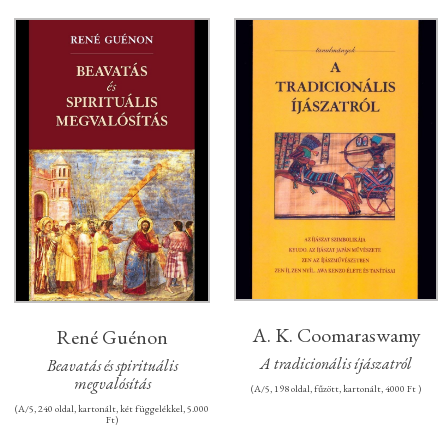
A. K. Coomaraswamy
René Guénon
A tradicionális íjászatról
Beavatás és spirituális
megvalósítás
(A/5, 198 oldal, fűzött, kartonált, 4000 Ft )
(A/5, 240 oldal, kartonált, két függelékkel, 5.000
Ft)