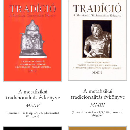
A metafizikai
A metafizikai
tradicionalitás évkönyve
tradicionalitás évkönyve
MMIII
MMIV
(Illusztrált + 40 ff kép, B/5, 288 o, kartonált,
(Illusztrált + 40 ff kép, B/5, 282 o, kartonált.)
elfogyott)
(Elfogyott)