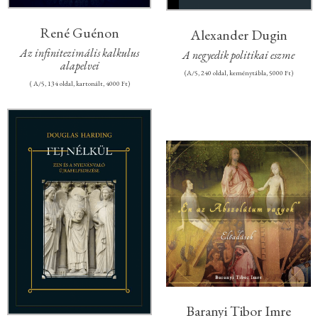
René Guénon
Alexander Dugin
Az infinitezimális kalkulus
A negyedik politikai eszme
alapelvei
(A/5, 240 oldal, keménytábla, 5000 Ft)
( A/5, 134 oldal, kartonált, 4000 Ft)
Baranyi Tibor Imre