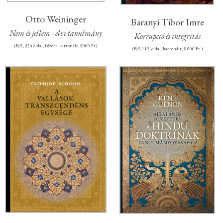
Otto Weininger
Baranyi Tibor Imre
Nem és jellem - elvi tanulmány
Korrupció és integritás
(B/5, 354 oldal, fűzött, kartonált, 5000 Ft)
(
B/5 112. oldal, kartonált, 5.000 Ft.
)