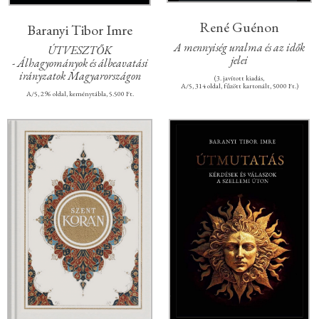
René Guénon
Baranyi Tibor Imre
A mennyiség uralma és az idők
ÚTVESZTŐK
jelei
- Álhagyományok és álbeavatási
irányzatok Magyarországon
(3. javított kiadás,
A/5, 314 oldal, fűzött kartonált, 5000 Ft.)
A/5, 296 oldal, keménytábla, 5.500 Ft.