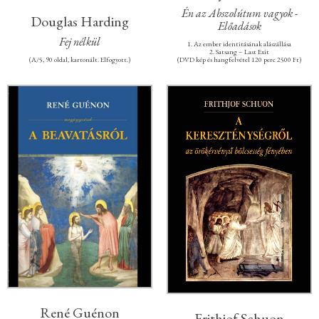
Én az Abszolútum vagyok -
Douglas Harding
Előadások
Fej nélkül
1. Az ember identitásának alászállása
2. Satsang – Last Exit
(A/5, 90 oldal, kartonált. Elfogyott.)
(DVD kép és hangfelvétel 120 perc 2500 Ft)
René Guénon
Frithjof Schuon