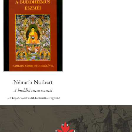
Németh Norbert
A buddhizmus eszméi
(6 ff kép, A/5, 240 oldal, kartonált, elfogyott.)