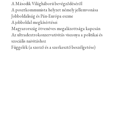
A Második Világháború bevégződéséről
A posztkommunista helyzet némely jellemvonása
Jobboldaliság és Pán-Európa eszme
A jobboldal megkísértései
Magyarország ötvenéves megalázottsága kapcsán
Az ultradextrokonzervativitás viszonya a politikai és
szociális naivitáshoz
Függelék (a szerző és a szerkesztő beszélgetése)