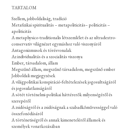
TARTALOM
Szellem, jobboldaliság, tradíció
Metafizikai spiritualitás – metapoliticitás– politicitás –
apoliticitás
A metaphysico-traditionalis létszemlélet és az ultradextro-
conservativ világnézet egymáshoz való viszonyáról
Antagonizmusok és törésvonalak
Az individualitás és a szocialitás viszonya
Ember, társadalom, állam
Megszűnő állam, megszűnő társadalom, megszűnő ember
Jobboldali megjegyzések
A világpolitikai konspiráció-feltételezések jogosultságáról
és jogosulatlanságáról
A sötét történelmi-politikai háttérerők milyenségéről és
szerepéről
A zsidóságról és a zsidóságnak a szabadkőművességgel való
összefonódásáról
A történetiségről és annak kimeneteléről államok és
személyek vonatkozásában