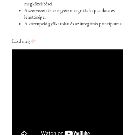
megközelítései
A szervezeti és az egyéni integritás kapcsolata és
lehetőségei
A korrupció gyökérokai és az integritás princípiumai
Lásd még