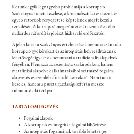
Korunk egyik legnagyobb problémája a korrupció.
Szokványos tüneti kezelése, a kriminalisztikai eszközök és
egyéb retorziók fenyegetése képtelenek megfékezni a
terjedését. A korrupció megszűntetésére szánt évi több
milliárdos ráfordítás jórészt hiábavaló erőfeszítés.
A jelen kötet a szokványos értelmezések bemutatásán túl a
korrupció gyökérokait és az integritás helyreállításának
lehetőségét igyekszik bemutatni a tradicionális alapelvek
fényében. Nem száraz szcientista szakirodalom, hanem
metafizikai alapelvek alkalmazásából származó fogalmi
alapvetés és szemléletformáló korrekció. Nem tüneti
kezelés, hanem a puszta gazdasági szférán messze
túlmutató oki terápia.
TARTALOMJEGYZÉK
Fogalmi alapok
A korrupció és integritás fogalmi kibővítése
Az integritás fogalmának további lehetséges