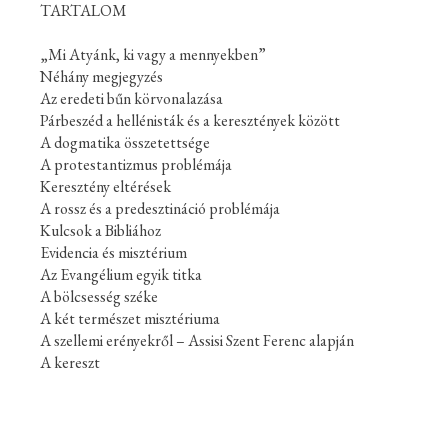
TARTALOM
„Mi Atyánk, ki vagy a mennyekben”
Néhány megjegyzés
Az eredeti bűn körvonalazása
Párbeszéd a hellénisták és a keresztények között
A dogmatika összetettsége
A protestantizmus problémája
Keresztény eltérések
A rossz és a predesztináció problémája
Kulcsok a Bibliához
Evidencia és misztérium
Az Evangélium egyik titka
A bölcsesség széke
A két természet misztériuma
A szellemi erényekről – Assisi Szent Ferenc alapján
A kereszt