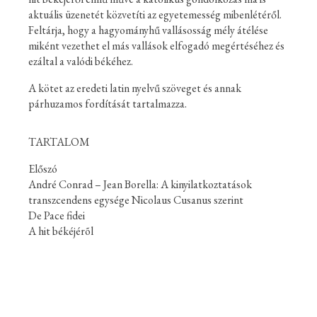
aktuális üzenetét közvetíti az egyetemesség mibenlétéről.
Feltárja, hogy a hagyományhű vallásosság mély átélése
miként vezethet el más vallások elfogadó megértéséhez és
ezáltal a valódi békéhez.
A kötet az eredeti latin nyelvű szöveget és annak
párhuzamos fordítását tartalmazza.
TARTALOM
Előszó
André Conrad – Jean Borella: A kinyilatkoztatások
transzcendens egysége Nicolaus Cusanus szerint
De Pace fidei
A hit békéjérõl