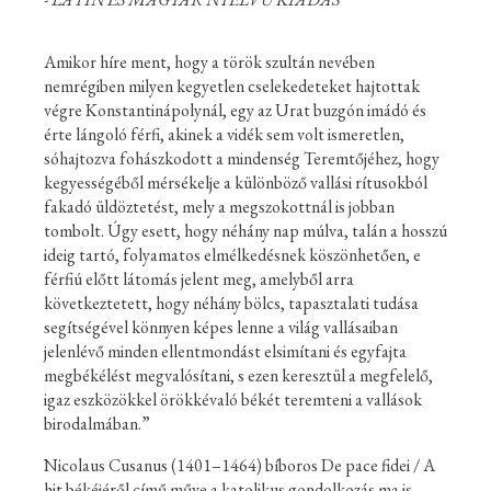
Amikor híre ment, hogy a török szultán nevében
nemrégiben milyen kegyetlen cselekedeteket hajtottak
végre Konstantinápolynál, egy az Urat buzgón imádó és
érte lángoló férfi, akinek a vidék sem volt ismeretlen,
sóhajtozva fohászkodott a mindenség Teremtőjéhez, hogy
kegyességéből mérsékelje a különböző vallási rítusokból
fakadó üldöztetést, mely a megszokottnál is jobban
tombolt. Úgy esett, hogy néhány nap múlva, talán a hosszú
ideig tartó, folyamatos elmélkedésnek köszönhetően, e
férfiú előtt látomás jelent meg, amelyből arra
következtetett, hogy néhány bölcs, tapasztalati tudása
segítségével könnyen képes lenne a világ vallásaiban
jelenlévő minden ellentmondást elsimítani és egyfajta
megbékélést megvalósítani, s ezen keresztül a megfelelő,
igaz eszközökkel örökkévaló békét teremteni a vallások
birodalmában.”
Nicolaus Cusanus (1401–1464) bíboros De pace fidei / A
hit békéjéről című műve a katolikus gondolkozás ma is