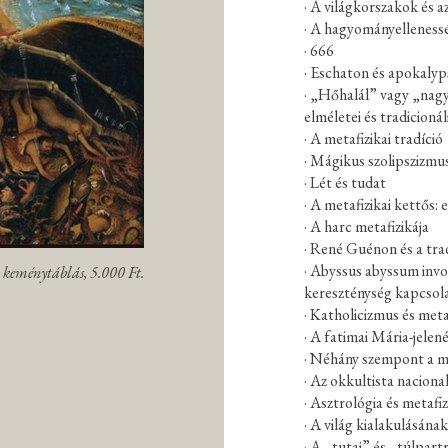
· A világkorszakok és a
· A hagyományellenesség
· 666
· Eschaton és apokalyp
· „Hőhalál” vagy „nag
elméletei és tradicionál
· A metafizikai tradíció
· Mágikus szolipszizmu
· Lét és tudat
· A metafizikai kettős: 
· A harc metafizikája
· René Guénon és a trad
· Abyssus abyssum invo
, keménytáblás, 5.000 Ft.
kereszténység kapcsol
· Katholicizmus és metaf
· A fatimai Mária-jelen
· Néhány szempont a m
· Az okkultista naciona
· Asztrológia és metafiz
· A világ kialakulásána
· A „tutaj” és „túlpart