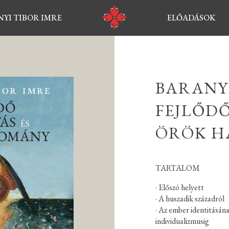
YI TIBOR IMRE
ELŐADÁSOK
BARANYI
FEJLŐDŐ
ÖRÖK H
TARTALOM
· Előszó helyett
· A huszadik századról
· Az ember identitásána
individualizmusig