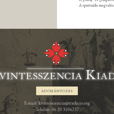
· A spirituális megvalós
ADOMÁNYOZÁS
E-mail: kvintesszencia@tradicio.org
Telefon: 06 20 3104237