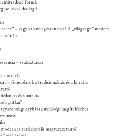
z antitradíció formái
 politikai ideológiái
sis
y reccs” – vagy valami egészen más? A „világvége” modern
is teóriája
s
esszencia – szubsztancia
icionalitás
cat – Gondolatok a tradicionalitás és a kortárs
atáról
izikai tradicionalitás
ések „titkai”
agyarországi egyházak minőségi megítéléséhez
lizmusról
ika
k modern és tradicionális magyarázatairól
ra” való átkelés