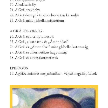
20. A halászkirály
21. A Grál székhelye
22. A Grál-lovagok további beavatási kalandjai
23. A Grál mint ghibellin misztérium
A GRÁL ÖRÖKSÉGE
24. A Grál és a templomosok
25. A Grál, a katharok és „Ámor hívei”
26. A Grál és „Ámor hívei” mint ghibellin katonaság
27. A Grál és a hermetikus hagyomány
28. A Grál és a rózsakeresztesek
EPILÓGUS
29. A ghibellinizmus megmásulása – végső megállapítások