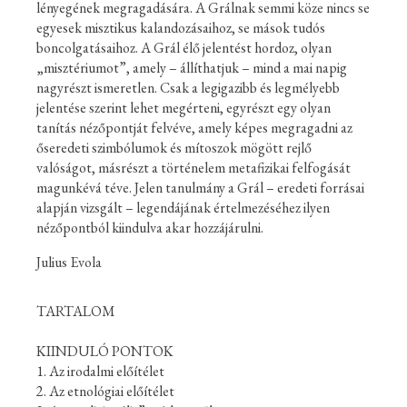
lényegének megragadására. A Grálnak semmi köze nincs se
egyesek misztikus kalandozásaihoz, se mások tudós
boncolgatásaihoz. A Grál élő jelentést hordoz, olyan
„misztériumot”, amely – állíthatjuk – mind a mai napig
nagyrészt ismeretlen. Csak a legigazibb és legmélyebb
jelentése szerint lehet megérteni, egyrészt egy olyan
tanítás nézőpontját felvéve, amely képes megragadni az
őseredeti szimbólumok és mítoszok mögött rejlő
valóságot, másrészt a történelem metafizikai felfogását
magunkévá téve. Jelen tanulmány a Grál – eredeti forrásai
alapján vizsgált – legendájának értelmezéséhez ilyen
nézőpontból kiindulva akar hozzájárulni.
Julius Evola
TARTALOM
KIINDULÓ PONTOK
1. Az irodalmi előítélet
2. Az etnológiai előítélet