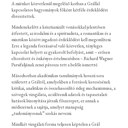
A miénket közvetlenül megelőző korban a Grállal
kapcsolatos hagyományok főként kétféle érdeklődést
ébresztettek.
Mindenekelőtt a krisztianizált vonásokkal jelentősen
átfestett, az irodalmi és a spiritualista, a romantikus és a
misztikus között ingadozó érdeklődést kell megemlíteni.
Erre a legenda forrásaival való közvetlen, tényleges
kapcsolat helyett az gyakorolt befolyást, amit – erősen
eltorzított és önkényes értelmezésben – Richard Wagner
Parsifaljának zenei pátosza tett a belőle ismertté.
Másodsorban akadémikus tanulmányok hosszú sora
született a Grálról, amelyekben a források keresésének
kritikai, analitikus és összehasonlító rideg mechanizmusa, a
szövegek vizsgálata, az időrendi adatok és tapasztalati
hatások bizonyítása játszik főszerepet; ez annak a
módszernek a sajátja, amelyet manapság
„tudományosnak” szokás nevezni.
Mindkét vizsgálati forma teljesen képtelen a Grál