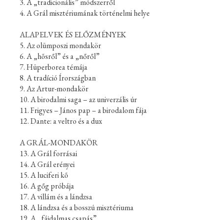
3. A „tradicionális” módszerről
4. A Grál misztériumának történelmi helye
ALAPELVEK ÉS ELŐZMÉNYEK
5. Az olümposzi mondakör
6. A „hõsről” és a „nőről”
7. Hüperborea témája
8. A tradíció Írországban
9. Az Artur-mondakör
10. A birodalmi saga – az univerzális úr
11. Frigyes – János pap – a birodalom fája
12. Dante: a veltro és a dux
A GRÁL-MONDAKÖR
13. A Grál forrásai
14. A Grál erényei
15. A luciferi kõ
16. A gőg próbája
17. A villám és a lándzsa
18. A lándzsa és a bosszú misztériuma
19. A „fájdalmas csapás”