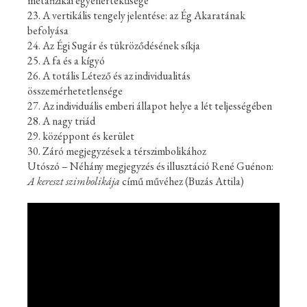
metafizikai egyenértékűsége
23. A vertikális tengely jelentése: az Ég Akaratának
befolyása
24. Az Égi Sugár és tükröződésének síkja
25. A fa és a kígyó
26. A totális Létező és az individualitás
összemérhetetlensége
27. Az individuális emberi állapot helye a lét teljességében
28. A nagy triád
29. középpont és kerület
30. Záró megjegyzések a térszimbolikához
Utószó – Néhány megjegyzés és illusztáció René Guénon:
A kereszt szimbolikája
című művéhez (Buzás Attila)