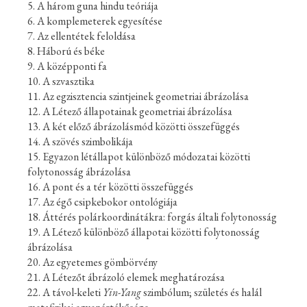
5. A három guna hindu teóriája
6. A komplemeterek egyesítése
7. Az ellentétek feloldása
8. Háború és béke
9. A középponti fa
10. A szvasztika
11. Az egzisztencia szintjeinek geometriai ábrázolása
12. A Létező állapotainak geometriai ábrázolása
13. A két előző ábrázolásmód közötti összefüggés
14. A szövés szimbolikája
15. Egyazon létállapot különböző módozatai közötti
folytonosság ábrázolása
16. A pont és a tér közötti összefüggés
17. Az égő csipkebokor ontológiája
18. Áttérés polárkoordinátákra: forgás általi folytonosság
19. A Létező különböző állapotai közötti folytonosság
ábrázolása
20. Az egyetemes gömbörvény
21. A Létezőt ábrázoló elemek meghatározása
22. A távol-keleti
Yin-Yang
szimbólum; születés és halál