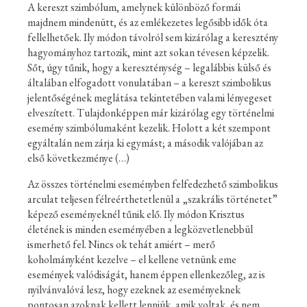
A kereszt szimbólum, amelynek különböző formái
majdnem mindenütt, és az emlékezetes legősibb idők óta
fellelhetőek. Ily módon távolról sem kizárólag a keresztény
hagyományhoz tartozik, mint azt sokan tévesen képzelik.
Sőt, úgy tűnik, hogy a kereszténység – legalábbis külső és
általában elfogadott vonulatában – a kereszt szimbolikus
jelentőségének meglátása tekintetében valami lényegeset
elveszített. Tulajdonképpen már kizárólag egy történelmi
esemény szimbólumaként kezelik. Holott a két szempont
egyáltalán nem zárja ki egymást; a második valójában az
első következménye (…)
Az összes történelmi eseményben felfedezhető szimbolikus
arculat teljesen félreérthetetlenül a „szakrális történetet”
képező eseményeknél tűnik elő. Ily módon Krisztus
életének is minden eseményében a legközvetlenebbül
ismerhető fel. Nincs ok tehát amiért – merő
koholmányként kezelve – el kellene vetnünk eme
események valódiságát, hanem éppen ellenkezőleg, az is
nyilvánvalóvá lesz, hogy ezeknek az eseményeknek
pontosan azoknak kellett lenniük, amik voltak, és nem