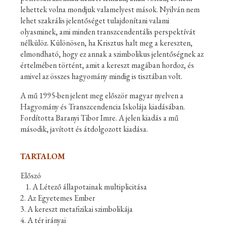
lehettek volna mondjuk valamelyest mások. Nyilván nem
lehet szakrális jelentőséget tulajdonítani valami
olyasminek, ami minden transzcendentális perspektívát
nélkülöz. Különösen, ha Krisztus halt meg a kereszten,
elmondható, hogy ez annak a szimbolikus jelentőségnek az
értelmében történt, amit a kereszt magában hordoz, és
amivel az összes hagyomány mindig is tisztában volt.
A mű 1995-ben jelent meg először magyar nyelven a
Hagyomány és Transzcendencia Iskolája kiadásában.
Fordította Baranyi Tibor Imre. A jelen kiadás a mű
második, javított és átdolgozott kiadása.
TARTALOM
Előszó
1. A Létező állapotainak multiplicitása
2. Az Egyetemes Ember
3. A kereszt metafizikai szimbolikája
4. A tér irányai