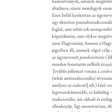
hamisítványok, aminek megfelelő
általános, szinte mindegyik szem
Ezen belül konkrétan az úgyneve
egy döntően pszeudotradicionális
foglal, ami tehát sok szempontbó
képződmény, ami olykor megtéves
nem Hagyomány, hanem a Hag
jegyében áll, aminek végső célja 
az úgynevezett
pseudoinitiatio
(’ál
minden fenntartás nélküli
kisajá
További jellemző vonása a
szinkr
(tehát antitradicionális) tévesz
amilyen az
endurá
é] stb.) köré c
legveszedelmesebb, ez külsőleg –
tradicionális, ám okkult és ördö
ellenkezője. Egy monstruózus, dé