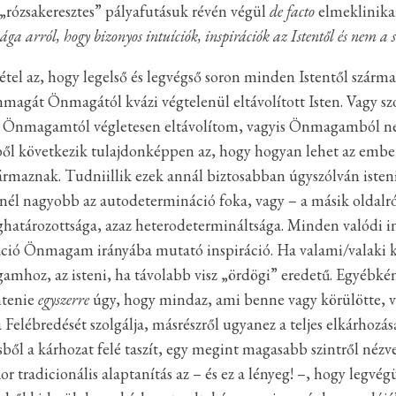
„rózsakeresztes” pályafutásuk révén végül
de facto
elmeklinikai
a arról, hogy bizonyos intuíciók, inspirációk az Istentől és nem a 
étel az, hogy legelső és legvégső soron minden Istentől szárm
nmagát Önmagától kvázi végtelenül eltávolított Isten. Vagy s
t Önmagamtól végletesen eltávolítom, vagyis Önmagamból
ből következik tulajdonképpen az, hogy hogyan lehet az embe
ármaznak. Tudniillik ezek annál biztosabban úgyszólván isten
él nagyobb az autodetermináció foka, vagy – a másik oldal
eghatározottsága, azaz heterodetermináltsága. Minden valód
áció Önmagam irányába mutató inspiráció. Ha valami/valaki k
amhoz, az isteni, ha távolabb visz „ördögi” eredetű. Egyébké
ntenie
egyszerre
úgy, hogy mindaz, ami benne vagy körülötte, ve
Felébredését szolgálja, másrészről ugyanez a teljes elkárhozás
ből a kárhozat felé taszít, egy megint magasabb szintről nézv
or tradicionális alaptanítás az – és ez a lényeg! –, hogy legvé