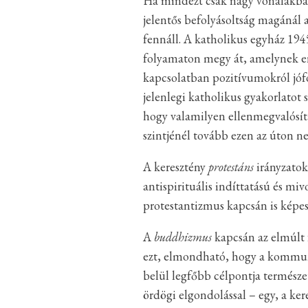
Ha mindezt csak nagy vonalakban 
jelentős befolyásoltság magánál 
fennáll. A katholikus egyház 1945
folyamaton megy át, amelynek er
kapcsolatban pozitívumokról jófo
jelenlegi katholikus gyakorlatot 
hogy valamilyen ellenmegvalósítás
szintjénél tovább ezen az úton n
A keresztény
protestáns
irányzatok
antispirituális indíttatású és mi
protestantizmus kapcsán is képes
A
buddhizmus
kapcsán az elmúlt f
ezt, elmondható, hogy a kommun
belül legfőbb célpontja természe
ördögi elgondolással – egy, a ker