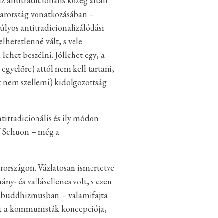
 antitradicionális közeg általi
yarország vonatkozásában –
súlyos antitradicionalizálódási
hetetlenné vált, s vele
ehet beszélni. Jóllehet egy, a
egyelőre) attól nem kell tartani,
át nem szellemi) kidolgozottság
titradicionális és ily módon
jof Schuon – még a
rországon. Vázlatosan ismertetve
 és vallásellenes volt, s ezen
l a buddhizmusban – valamifajta
volt a kommunisták koncepciója,