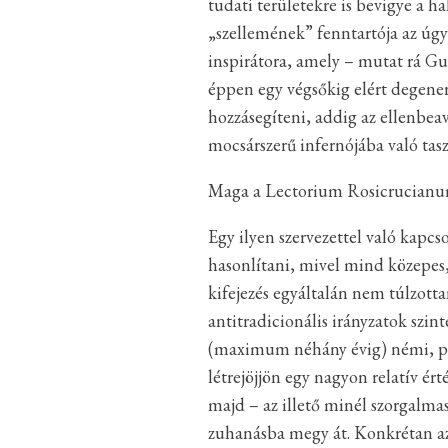
tudati területekre is bevigye a 
„szellemének” fenntartója az úg
inspirátora, amely – mutat rá G
éppen egy végsőkig elért degener
hozzásegíteni, addig az ellenbea
mocsárszerű infernójába való taszít
Maga a Lectorium Rosicrucianum e
Egy ilyen szervezettel való kapcs
hasonlítani, mivel mind közepes,
kifejezés egyáltalán nem túlzotta
antitradicionális irányzatok szi
(maximum néhány évig) némi, par
létrejöjjön egy nagyon relatív ér
majd – az illető minél szorgalma
zuhanásba megy át. Konkrétan az „