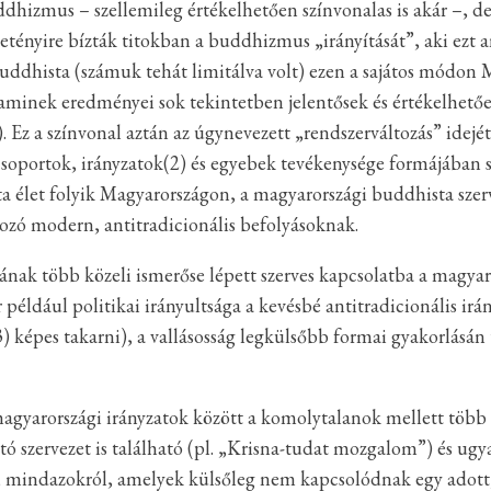
izmus – szellemileg értékelhetően színvonalas is akár –, de 
tényire bízták titokban a buddhizmus „irányítását”, aki ezt an
r buddhista (számuk tehát limitálva volt) ezen a sajátos módon
aminek eredményei sok tekintetben jelentősek és értékelhetőek
. Ez a színvonal aztán az úgynevezett „rendszerváltozás” ide
soportok, irányzatok(2) és egyebek tevékenysége formájában s
ta élet folyik Magyarországon, a magyarországi buddhista szer
ozó modern, antitradicionális befolyásoknak.
jának több közeli ismerőse lépett szerves kapcsolatba a magyar
például politikai irányultsága a kevésbé antitradicionális ir
) képes takarni), a vallásosság legkülsőbb formai gyakorlásá
agyarországi irányzatok között a komolytalanok mellett több
tó szervezet is található (pl. „Krisna-tudat mozgalom”) és u
, mindazokról, amelyek külsőleg nem kapcsolódnak egy adott,