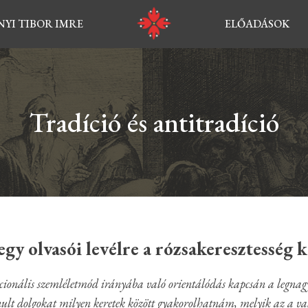
YI TIBOR IMRE
ELŐADÁSOK
Tradíció és antitradíció
egy olvasói levélre a rózsakeresztesség 
icionális szemléletmód irányába való orientálódás kapcsán a legn
anult dolgokat milyen keretek között gyakorolhatnám, melyik az a val