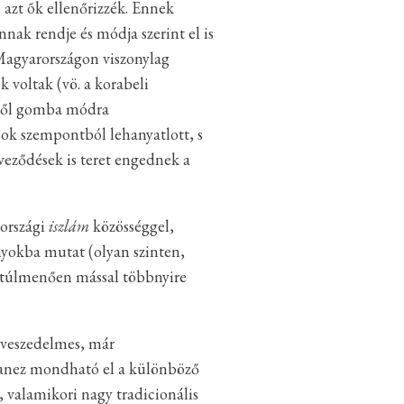
azt õk ellenőrizzék. Ennek
nak rendje és módja szerint el is
 Magyarországon viszonylag
 voltak (vö. a korabeli
jétől gomba módra
ok szempontból lehanyatlott, s
veződések is teret engednek a
országi
iszlám
közösséggel,
ányokba mutat (olyan szinten,
n túlmenően mással többnyire
 veszedelmes, már
gyanez mondható el a különböző
 valamikori nagy tradicionális