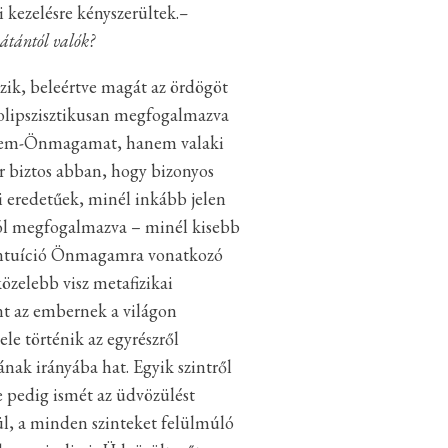
 kezelésre kényszerültek.
–
sátántól valók?
azik, beleértve magát az ördögöt
zolipszisztikusan megfogalmazva
 nem-Önmagamat, hanem valaki
r biztos abban, hogy bizonyos
i eredetűek, minél inkább jelen
ról megfogalmazva – minél kisebb
i intuíció Önmagamra vonatkozó
özelebb visz metafizikai
nt az embernek a világon
le történik az egyrészről
ának irányába hat. Egyik szintről
e pedig ismét az üdvözülést
gül, a minden szinteket felülmúló