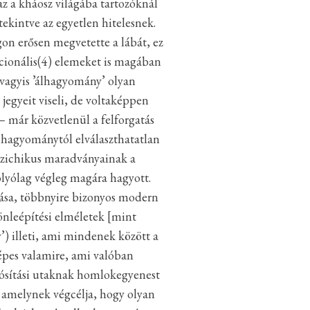
z a kháosz világába tartozóknál
ekintve az egyetlen hitelesnek.
n erősen megvetette a lábát, ez
icionális(4) elemeket is magában
vagyis ’álhagyomány’ olyan
gyeit viseli, de voltaképpen
– már közvetlenül a felforgatás
 álhagyománytól elválaszthatatlan
pszichikus maradványainak a
lyólag végleg magára hagyott.
ása, többnyire bizonyos modern
önleépítési elméletek [mint
’) illeti, ami mindenek között a
képes valamire, ami valóban
alósítási utaknak homlokegyenest
 amelynek végcélja, hogy olyan