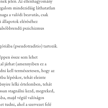
nének jelen. Az ellenhagyomány
ozgalom mindezidáig láthatatlan
aga a valódi beavatás, csak
i állapotok eléréséhez
z alsóbbrendű pszichizmus
óriába (pseudotraditio) tartozik.
képpen össze sem lehet
kal járhat (amennyiben ez a
udni kell természetesen, hogy az
ba lépéskor, tehát eleinte
nyire lelki értelemben, tehát
lassan stagnálni kezd, megreked,
sba, majd végül valóságos
t tudni, ahol a szervezet felé