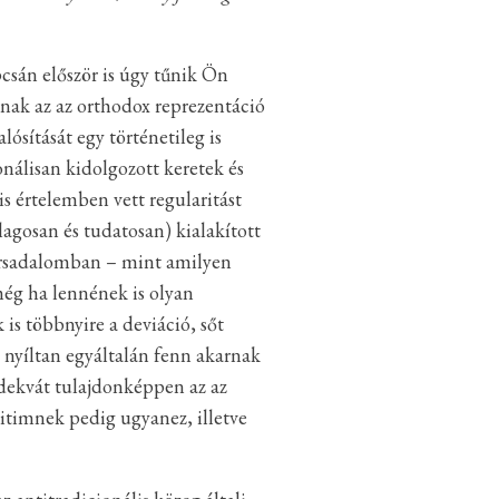
pcsán először is úgy tűnik Ön
nak az az orthodox reprezentáció
sítását egy történetileg is
nálisan kidolgozott keretek és
 értelemben vett regularitást
gosan és tudatosan) kialakított
társadalomban – mint amilyen
még ha lennének is olyan
is többnyire a deviáció, sőt
, nyíltan egyáltalán fenn akarnak
dekvát tulajdonképpen az az
gitimnek pedig ugyanez, illetve