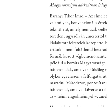
Magyarországon adekvátnak és legi
Baranyi Tibor Imre: – Az elmélet
valamilyen, konvencionális értel
tekinthető, amely nemcsak szelle
töretlen, úgyszólván „mestertől 
kialakított feltételek közepette.
értünk – nem feltétlenül hetero
formák között végbemenő szintén
például a kortárs Magyarországé 
irányvonalak, amelyek külsőleg r
olykor egyenesen a felforgatás út
maradni. Másodszor, pontosítanu
irányvonal, amelyet követve a tel
az – némi engedménnyel –, amely