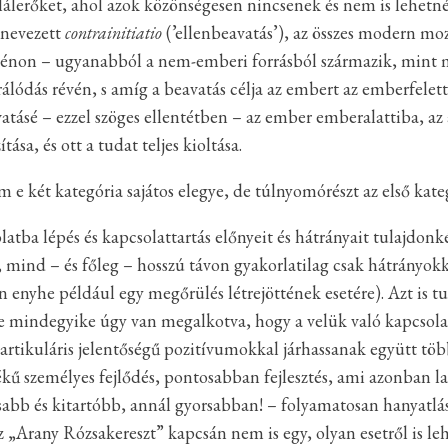
halálerőket, ahol azok közönségesen nincsenek és nem is lehet
ynevezett
contrainitiatio
(’ellenbeavatás’), az összes modern m
uénon – ugyanabból a nem-emberi forrásból származik, mint m
álódás révén, s amíg a beavatás célja az embert az emberfelett
vatásé – ezzel szöges ellentétben – az ember emberalattiba, a
ása, és ott a tudat teljes kioltása.
 két kategória sajátos elegye, de túlnyomórészt az első kateg
olatba lépés és kapcsolattartás előnyeit és hátrányait tulajdon
 mind – és főleg – hosszú távon gyakorlatilag csak hátrányok
n enyhe például egy megőrülés létrejöttének esetére). Azt is t
nte mindegyike úgy van megalkotva, hogy a velük való kapcsolat
tikuláris jelentőségű pozitívumokkal járhassanak együtt több
tékű személyes fejlődés, pontosabban fejlesztés, ami azonban 
sabb és kitartóbb, annál gyorsabban! – folyamatosan hanyatlá
Arany Rózsakereszt” kapcsán nem is egy, olyan esetről is lehe