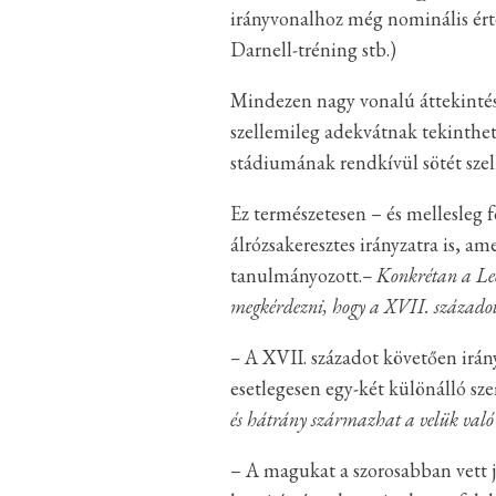
irányvonalhoz még nominális ért
Darnell-tréning stb.)
Mindezen nagy vonalú áttekintés
szellemileg adekvátnak tekinthet
stádiumának rendkívül sötét sze
Ez természetesen – és mellesleg
álrózsakeresztes irányzatra is, a
tanulmányozott.
– Konkrétan a Le
megkérdezni, hogy a XVII. századot 
–
A XVII. századot követően irán
esetlegesen egy-két különálló sze
és hátrány származhat a velük való
– A magukat a szorosabban vett j