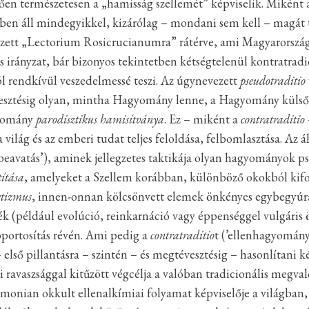
en természetesen a „hamisság szellemét” képviselik. Miként a
ben áll mindegyikkel, kizárólag – mondani sem kell – magát t
zett „Lectorium Rosicrucianumra” rátérve, ami Magyarországo
 irányzat, bár bizonyos tekintetben kétségtelenül kontratrad
l rendkívül veszedelmessé teszi. Az úgynevezett
pseudotraditio
ztésig olyan, mintha Hagyomány lenne, a Hagyomány külső je
yomány
parodisztikus hamisítványa
. Ez – miként a
contratraditio
a világ és az emberi tudat teljes feloldása, felbomlasztása. Az
beavatás’), aminek jellegzetes taktikája olyan hagyományok 
títása
, amelyeket a Szellem korábban, különböző okokból kifo
etizmus
, innen-onnan kölcsönvett elemek önkényes egybegyúr
mék (például evolúció, reinkarnáció vagy éppenséggel vulgáris 
soportosítás révén. Ami pedig a
contratraditio
t (’ellenhagyomány
 első pillantásra – szintén – és megtévesztésig – hasonlítani 
gi ravaszsággal kitűzött végcélja a valóban tradicionális megv
monian okkult ellenalkímiai folyamat képviselője a világban,