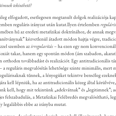
timnek tekinthető?
ileg elfogadott, esetlegesen megtanult dolgok realizációja ka
emben reguláris irányzat után kutat.Ilyen értelemben
reguláris
mében hű az eredeti metafizikai doktrínához, de annak megvaló
tanítványnak” közvetlenül átadott módon hajtja végre, tradicio
 Ezzel szemben az
irregularitás
– ha ezen egy nem konvencionális
doxiát takar, hanem egy spontán módon (ám szabadon, akaratla
 orthodox továbbadást és realizációt. Egy antitradicionális 
– a reguláris megvalósítás lehetősége szinte minimális, mert 
egulárisaknak tűnnek, a lényegüket tekintve bensőleg ezeknek 
jára kell lépniük, ha az antitradicionális közeg által körülvéve
nk kell, hogy mit tekintünk „adekvátnak” és „legitimnek”; a
jes felszabadulás, a Metafizikai Felébredés megvalósítható, le
 legalábbis ebbe az irányba mutat.