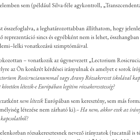
elemben sem (például Silva-féle agykontroll, „Transzcendentá
t összefoglalva, a leghatározottabban állíthatom, hogy jelen
ő reprezentáció sincs és egyébként nem is lehet, összhangban
llemi–lelki vonatkozású szimptómáival.
 fokozottan – vonatkozik az úgynevezett „Lectorium Rosicruc
melyre az Ön konkrét kérdései irányulnak és amelyet e sorok ír
ctorium Rosicrucianummal vagy Arany Rózsakereszt iskolával kap
követően létezik-e Európában legitim rózsakeresztesség?
yzatként
nem létezik
Európában sem keresztény, sem más formá
mélyiség létezése nem zárható ki).
– Ha nem, akkor ezek az irány
 kapcsolatból?
elenkorban rózsakeresztesnek nevező irányzatok (tucatnál is tö