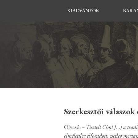
KIADVÁNYOK
BARAN
Szerkesztői válaszok 
Olvasó:
– Tisztelt Cím! […] a trad
elméletileg elfogadott, esetleg megt