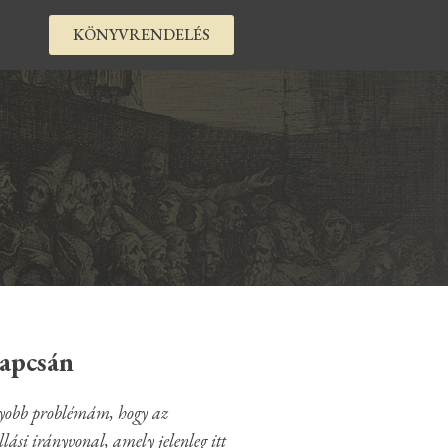
KÖNYVRENDELÉS
kapcsán
agyobb problémám, hogy az
lási irányvonal, amely jelenleg itt