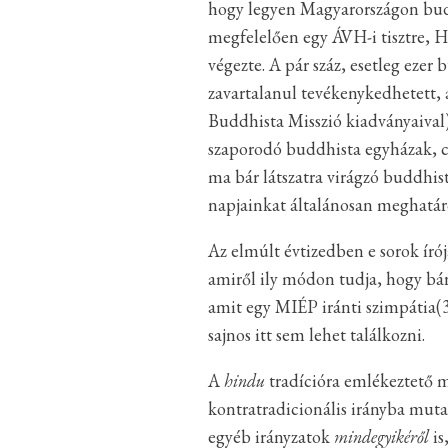
hogy legyen Magyarországon buddh
megfelelően egy ÁVH-i tisztre, He
végezte. A pár száz, esetleg eze
zavartalanul tevékenykedhetett, 
Buddhista Misszió kiadványaival)
szaporodó buddhista egyházak, c
ma bár látszatra virágzó buddhis
napjainkat általánosan meghatár
Az elmúlt évtizedben e sorok író
amiről ily módon tudja, hogy bár 
amit egy MIÉP iránti szimpátia(3
sajnos itt sem lehet találkozni.
A
hindu
tradícióra emlékeztető m
kontratradicionális irányba muta
egyéb irányzatok
mindegyikéről
is