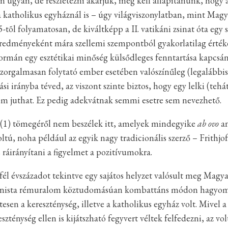
ugyan, de részletezni akarjuk, meg kell állapítanunk, hogy az
a katholikus egyháznál is – úgy világviszonylatban, mint Mag
-tõl folyamatosan, de kiváltképp a II. vatikáni zsinat óta egy 
edményeként mára szellemi szempontból gyakorlatilag értékel
rmán egy esztétikai minőség külsődleges fenntartása kapcsán l
szorgalmasan folytató ember esetében valószínűleg (legalábbis 
i irányba téved, az viszont szinte biztos, hogy egy lelki (teh
em juthat. Ez pedig adekvátnak semmi esetre sem nevezhető.
(1) tömegéről nem beszélek itt, amelyek mindegyike
ab ovo
an
voltú, noha például az egyik nagy tradicionális szerző – Frith
 ráirányítani a figyelmet a pozitívumokra.
él évszázadot tekintve egy sajátos helyzet valósult meg Magya
ista rémuralom köztudomásúan kombattáns módon hagyomány-
tesen a kereszténység, illetve a katholikus egyház volt. Mive
eszténység ellen is kijátszható fegyvert véltek felfedezni, az 