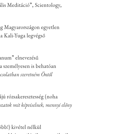
lis Meditáció”, Scientology,
leg Magyarországon egyetlen
 a Kali-Yuga legvégső
ianum” elnevezésű
ója személyesen is behatóan
csolatban szeretném Öntől
jú rózsakeresztesség (noha
zatok mit képviselnek, mennyi előny
bb!) kivétel nélkül