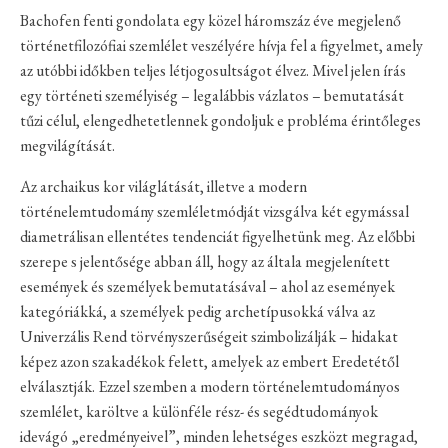
Bachofen fenti gondolata egy közel háromszáz éve megjelenő
történetfilozófiai szemlélet veszélyére hívja fel a figyelmet, amely
az utóbbi időkben teljes létjogosultságot élvez. Mivel jelen írás
egy történeti személyiség – legalábbis vázlatos – bemutatását
tűzi célul, elengedhetetlennek gondoljuk e probléma érintőleges
megvilágítását.
Az archaikus kor világlátását, illetve a modern
történelemtudomány szemléletmódját vizsgálva két egymással
diametrálisan ellentétes tendenciát figyelhetünk meg. Az előbbi
szerepe s jelentősége abban áll, hogy az általa megjelenített
események és személyek bemutatásával – ahol az események
kategóriákká, a személyek pedig archetípusokká válva az
Univerzális Rend törvényszerűségeit szimbolizálják – hidakat
képez azon szakadékok felett, amelyek az embert Eredetétől
elválasztják. Ezzel szemben a modern történelemtudományos
szemlélet, karöltve a különféle rész- és segédtudományok
idevágó „eredményeivel”, minden lehetséges eszközt megragad,