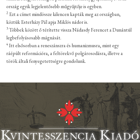
ország egyik legjelentősebb műgyűjtője is egyben.
2
Ezt a címet mindössze kilencen kapták meg az országban,
köztük Esterházy Pál apja Miklós nádor is.
3
Többek között ő térítette vissza Nádasdy Ferencet a Dunántúl
legbefolyásosabb mágnását.
4
Itt elsősorban a reneszánszra és humanizmusra, mint egy
ráépült reformációra, a feltörekvő polgárosodásra, illetve a
török általi fenyegetettségre gondolunk.