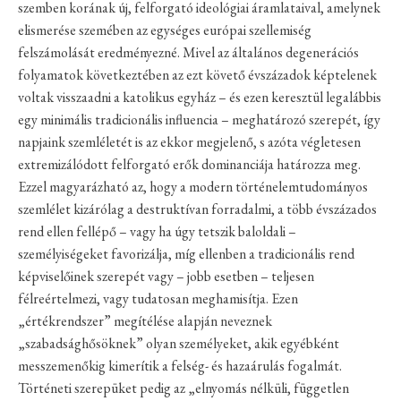
szemben korának új, felforgató ideológiai áramlataival, amelynek
elismerése szemében az egységes európai szellemiség
felszámolását eredményezné. Mivel az általános degenerációs
folyamatok következtében az ezt követő évszázadok képtelenek
voltak visszaadni a katolikus egyház – és ezen keresztül legalábbis
egy minimális tradicionális influencia – meghatározó szerepét, így
napjaink szemléletét is az ekkor megjelenő, s azóta végletesen
extremizálódott felforgató erők dominanciája határozza meg.
Ezzel magyarázható az, hogy a modern történelemtudományos
szemlélet kizárólag a destruktívan forradalmi, a több évszázados
rend ellen fellépő – vagy ha úgy tetszik baloldali –
személyiségeket favorizálja, míg ellenben a tradicionális rend
képviselőinek szerepét vagy – jobb esetben – teljesen
félreértelmezi, vagy tudatosan meghamisítja. Ezen
„értékrendszer” megítélése alapján neveznek
„szabadsághősöknek” olyan személyeket, akik egyébként
messzemenőkig kimerítik a felség- és hazaárulás fogalmát.
Történeti szerepüket pedig az „elnyomás nélküli, független