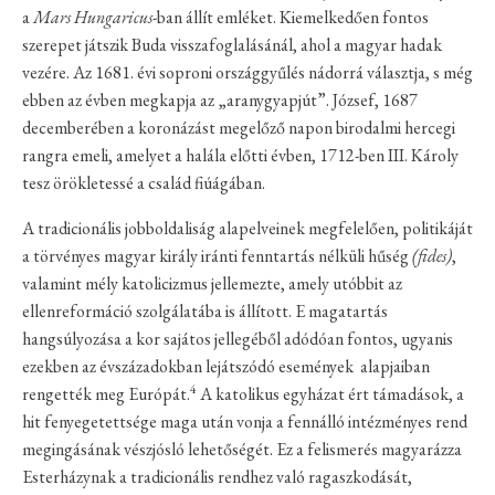
a
Mars Hungaricus
-ban állít emléket. Kiemelkedően fontos
szerepet játszik Buda visszafoglalásánál, ahol a magyar hadak
vezére. Az 1681. évi soproni országgyűlés nádorrá választja, s még
ebben az évben megkapja az „aranygyapjút”. József, 1687
decemberében a koronázást megelőző napon birodalmi hercegi
rangra emeli, amelyet a halála előtti évben, 1712-ben III. Károly
tesz örökletessé a család fiúágában.
A tradicionális jobboldaliság alapelveinek megfelelően, politikáját
a törvényes magyar király iránti fenntartás nélküli hűség
(fides)
,
valamint mély katolicizmus jellemezte, amely utóbbit az
ellenreformáció szolgálatába is állított. E magatartás
hangsúlyozása a kor sajátos jellegéből adódóan fontos, ugyanis
ezekben az évszázadokban lejátszódó események alapjaiban
4
rengették meg Európát.
A katolikus egyházat ért támadások, a
hit fenyegetettsége maga után vonja a fennálló intézményes rend
megingásának vészjósló lehetőségét. Ez a felismerés magyarázza
Esterházynak a tradicionális rendhez való ragaszkodását,