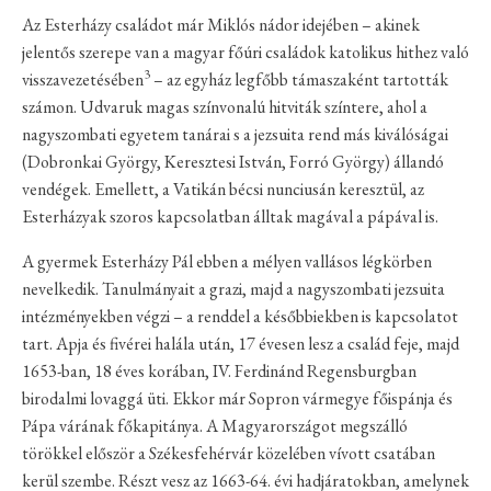
Az Esterházy családot már Miklós nádor idejében – akinek
jelentős szerepe van a magyar főúri családok katolikus hithez való
3
visszavezetésében
– az egyház legfőbb támaszaként tartották
számon. Udvaruk magas színvonalú hitviták színtere, ahol a
nagyszombati egyetem tanárai s a jezsuita rend más kiválóságai
(Dobronkai György, Keresztesi István, Forró György) állandó
vendégek. Emellett, a Vatikán bécsi nunciusán keresztül, az
Esterházyak szoros kapcsolatban álltak magával a pápával is.
A gyermek Esterházy Pál ebben a mélyen vallásos légkörben
nevelkedik. Tanulmányait a grazi, majd a nagyszombati jezsuita
intézményekben végzi – a renddel a későbbiekben is kapcsolatot
tart. Apja és fivérei halála után, 17 évesen lesz a család feje, majd
1653-ban, 18 éves korában, IV. Ferdinánd Regensburgban
birodalmi lovaggá üti. Ekkor már Sopron vármegye főispánja és
Pápa várának főkapitánya. A Magyarországot megszálló
törökkel először a Székesfehérvár közelében vívott csatában
kerül szembe. Részt vesz az 1663-64. évi hadjáratokban, amelynek