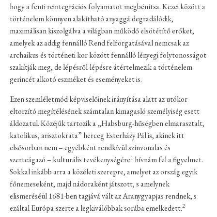
hogy a fenti reintegrációs folyamatot megbénítsa. Kezei között a
történelem könnyen alakítható anyaggá degradálódik,
maximálisan kiszolgálva a világban működő elsötétítő erőket,
amelyek az addig fennálló Rend felforgatásával nemcsak az
archaikus és történeti kor között fennálló lényegi folytonosságot
szakítják meg, de lépésről-lépésre átértelmezik a történelem
gerincét alkotó eszméket és eseményeket is.
Ezen szemléletmód képviselőinek irányítása alatt az utókor
eltorzító megítélésének számtalan kimagasló személyiség esett
áldozatul. Közéjük tartozik a „Habsburg-hűségben elmarasztalt,
katolikus, arisztokrata” herceg Esterházy Pál is, akinek itt
elsősorban nem – egyébként rendkívül színvonalas és
1
szerteágazó – kulturális tevékenységére
hívnám fel a figyelmet.
Sokkal inkább arra a közéleti szerepre, amelyet az ország egyik
főnemeseként, majd nádoraként játszott, s amelynek
elismeréséül 1681-ben tagjává vált az Aranygyapjas rendnek, s
2
ezáltal Európa-szerte a legkiválóbbak sorába emelkedett.