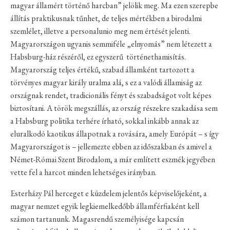
magyar államért történő harcban” jelölik meg. Ma ezen szerepbe
állítás praktikusnak tűnhet, de teljes mértékben a birodalmi
szemlélet, illetve a personalunio meg nem értését jelenti.
Magyarországon ugyanis semmiféle „elnyomás” nem létezett a
Habsburg-ház részéről, ez egyszerű történethamisítás.
Magyarország teljes értékű, szabad államként tartozott a
törvényes magyar király uralma alá, s ez a valódi államiság az
országnak rendet, tradicionális fényt és szabadságot volt képes
biztosítani. A török megszállás, az ország részekre szakadása sem
a Habsburg politika terhére írható, sokkal inkább annak az
eluralkodó kaotikus állapotnak a rovására, amely Európát – s így
Magyarországot is – jellemezte ebben az időszakban és amivel a
Német-Római Szent Birodalom, a már említett eszmék jegyében
vette fel a harcot minden lehetséges irányban.
Esterházy Pál herceget e küzdelem jelentős képviselőjeként, a
magyar nemzet egyik legkiemelkedőbb államférfiaként kell
számon tartanunk. Magasrendű személyisége kapcsán