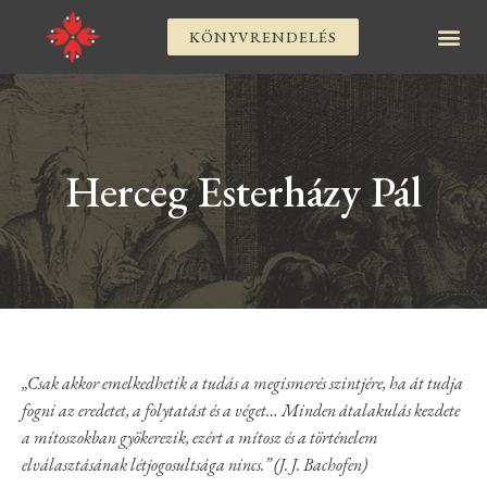
KÖNYVRENDELÉS
Herceg Esterházy Pál
„Csak akkor emelkedhetik a tudás a megismerés szintjére, ha át tudja
fogni az eredetet, a folytatást és a véget… Minden átalakulás kezdete
a mítoszokban gyökerezik, ezért a mítosz és a történelem
elválasztásának létjogosultsága nincs.” (J. J. Bachofen)