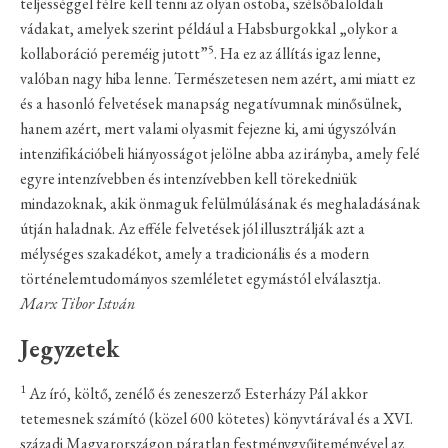
teljességgel félre kell tenni az olyan ostoba, szélsőbaloldali
vádakat, amelyek szerint például a Habsburgokkal „olykor a
5
kollaboráció pereméig jutott”
. Ha ez az állítás igaz lenne,
valóban nagy hiba lenne. Természetesen nem azért, ami miatt ez
és a hasonló felvetések manapság negatívumnak minősülnek,
hanem azért, mert valami olyasmit fejezne ki, ami úgyszólván
intenzifikációbeli hiányosságot jelölne abba az irányba, amely felé
egyre intenzívebben és intenzívebben kell törekedniük
mindazoknak, akik önmaguk felülmúlásának és meghaladásának
útján haladnak. Az efféle felvetések jól illusztrálják azt a
mélységes szakadékot, amely a tradicionális és a modern
történelemtudományos szemléletet egymástól elválasztja.
Marx Tibor István
Jegyzetek
1
Az író, költő, zenélő és zeneszerző Esterházy Pál akkor
tetemesnek számító (közel 600 kötetes) könyvtárával és a XVI.
századi Magyarországon páratlan festménygyűjteményével az