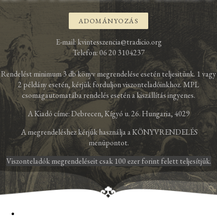
ADOMÁNYOZÁS
E-mail: kvintesszencia@tradicio.org
Telefon: 06 20 3104237
Rendelést minimum 3 db könyv megrendelése esetén teljesitünk. 1 vagy
2 példány esetén, kérjük forduljon viszonteladóinkhoz. MPL
csomagautomatába rendelés esetén a kiszállítás ingyenes.
A Kiadó címe: Debrecen, Kígyó u. 26. Hungaria, 4029
A megrendeléshez kérjük használja a KÖNYVRENDELÉS
menüpontot.
Viszonteladók megrendeléseit csak 100 ezer forint felett teljesítjük.
Teosbet